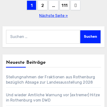
Seitennummerierung
1
2
…
111
der
Nächste Seite »
Beiträge
Suchen
nach:
Neueste Beiträge
Stellungnahmen der Fraktionen aus Rothenburg
bezüglich Absage zur Landesausstellung 2028
Und wieder Amtliche Warnung vor (extremer) Hitze
in Rothenburg vom DWD