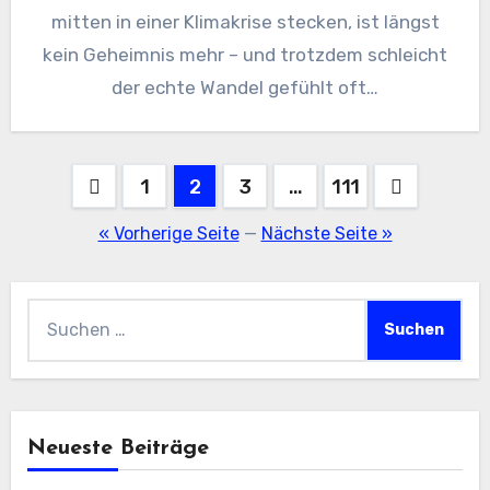
mitten in einer Klimakrise stecken, ist längst
kein Geheimnis mehr – und trotzdem schleicht
der echte Wandel gefühlt oft…
Seitennummerierung
1
2
3
…
111
der
« Vorherige Seite
—
Nächste Seite »
Beiträge
Suchen
nach:
Neueste Beiträge