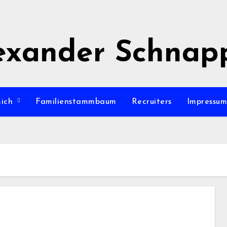
exander Schnap
mich
Familienstammbaum
Recruiters
Impressu