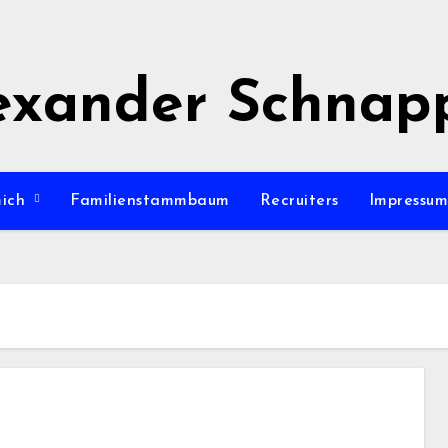
exander Schnap
mich
Familienstammbaum
Recruiters
Impressu