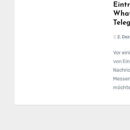
Eint
What
Tele
2. De
Vor ein
von Ein
Nachri
Messen
möchte