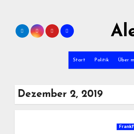
Zum
Inhalt
springen
Al
Start
Politik
Über 
Dezember 2, 2019
Frankf