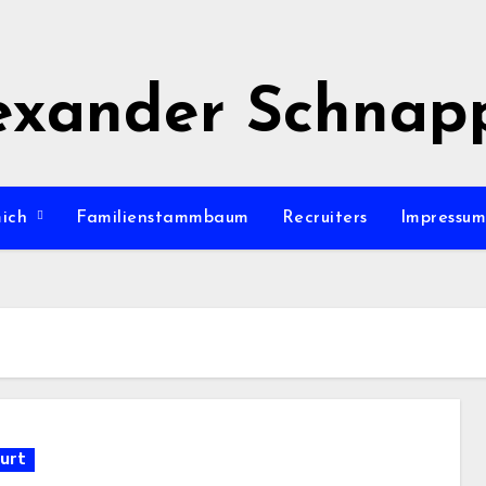
exander Schnap
mich
Familienstammbaum
Recruiters
Impressu
urt