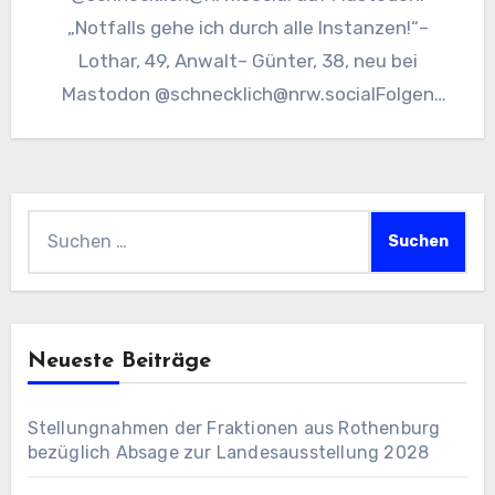
„Notfalls gehe ich durch alle Instanzen!“–
Lothar, 49, Anwalt– Günter, 38, neu bei
Mastodon @schnecklich@nrw.socialFolgen
Quelle, Direct Link:
https://nrw.social/@schnecklich/10930313302
7537379
Suchen
nach:
Neueste Beiträge
Stellungnahmen der Fraktionen aus Rothenburg
bezüglich Absage zur Landesausstellung 2028