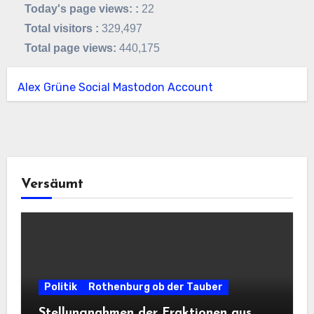
Today's page views: :
22
Total visitors :
329,497
Total page views:
440,175
Alex Grüne Social Mastodon Account
Versäumt
Politik
Rothenburg ob der Tauber
Stellungnahmen der Fraktionen aus