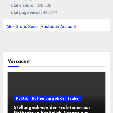
Total visitors :
329,586
Total page views:
440,274
Alex Grüne Social Mastodon Account
Versäumt
Politik
Rothenburg ob der Tauber
Stellungnahmen der Fraktionen aus