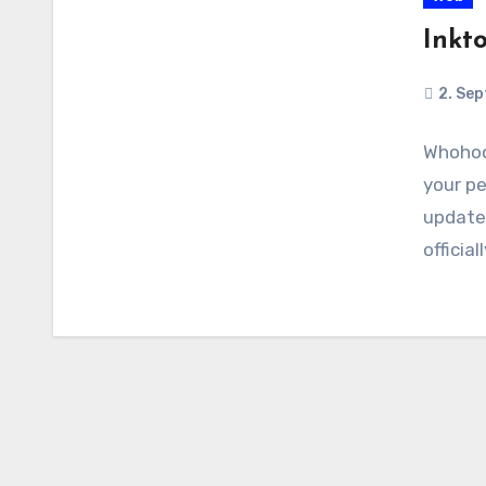
Inkt
2. Se
Whohoo 
your p
updated
officia