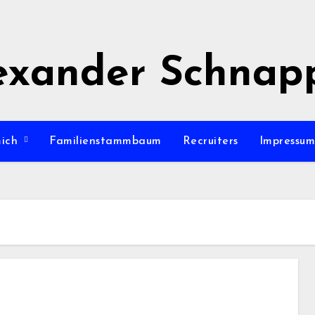
exander Schnap
mich
Familienstammbaum
Recruiters
Impressu