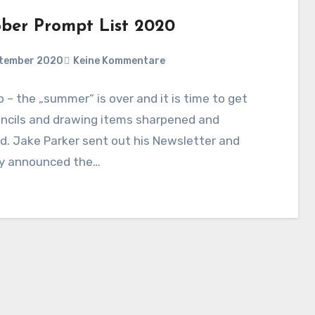
ober Prompt List 2020
ptember 2020
Keine Kommentare
– the „summer“ is over and it is time to get
encils and drawing items sharpened and
. Jake Parker sent out his Newsletter and
lly announced the…