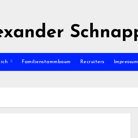
exander Schnap
mich
Familienstammbaum
Recruiters
Impressu