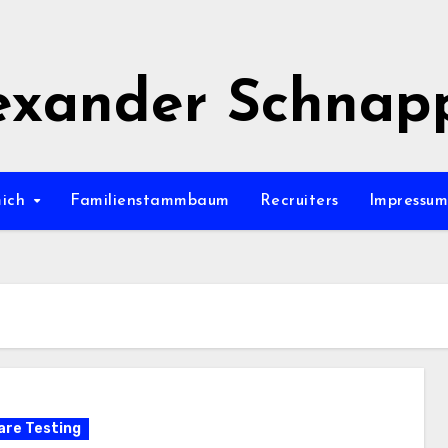
exander Schnap
mich
Familienstammbaum
Recruiters
Impressu
re Testing