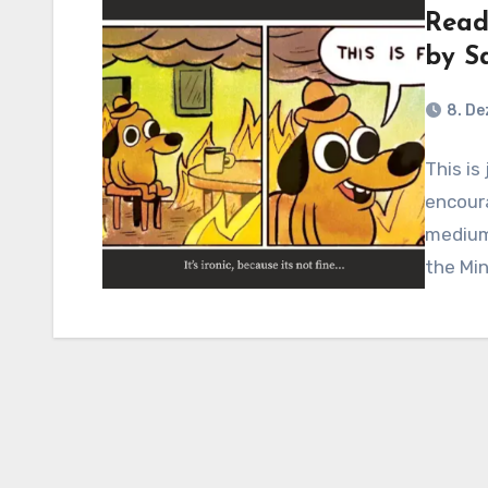
Read 
by S
8. D
This is
encour
medium 
the Min