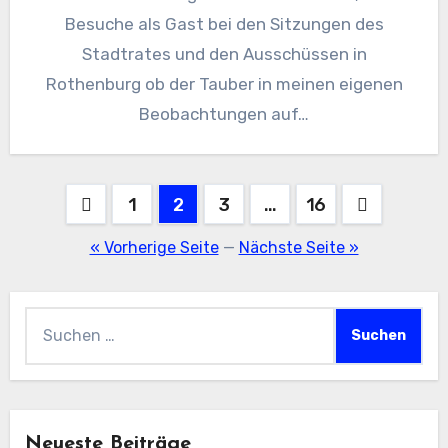
Besuche als Gast bei den Sitzungen des
Stadtrates und den Ausschüssen in
Rothenburg ob der Tauber in meinen eigenen
Beobachtungen auf…
Seitennummerierung
1
2
3
…
16
der
« Vorherige Seite
—
Nächste Seite »
Beiträge
Suchen
nach:
Neueste Beiträge