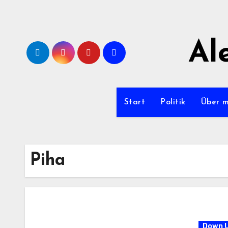
Zum
Inhalt
springen
Al
Start
Politik
Über 
Piha
Down 