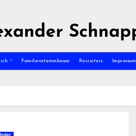
exander Schnap
mich
Familienstammbaum
Recruiters
Impressu
Under