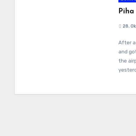
Piha
28. O
After a
and got
the air
yester