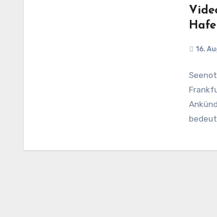
Video
Hafe
16. A
Seenotr
Frankfu
Ankünd
bedeute