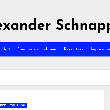
exander Schnap
mich
Familienstammbaum
Recruiters
Impressu
urt
YouTube