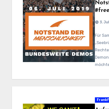
Nots
#fre
3. Ju
Für Sam
„Seebrü
Rechte
Demonst
möcht
Frankf