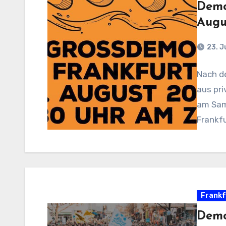
Demo
Augu
23. J
Nach de
aus pri
am Sam
Frankf
Frankf
Demo