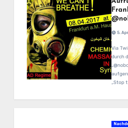
Aufr
Frank
@nob
5. Ap
Via Twi
durch 
„@nobo
aufgeru
„Stop t
mobilis
Nachde