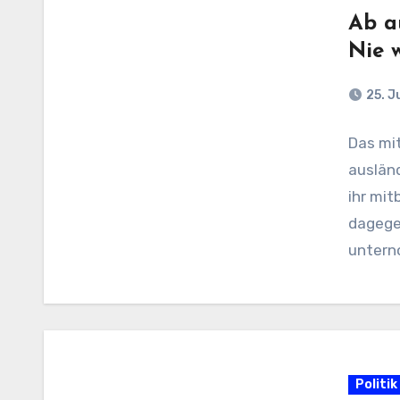
Ab a
Nie 
25. J
Das mi
auslän
ihr mi
dagege
untern
Politik