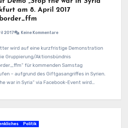
uf Demo „Stop the war in Syria“
furt am 8. April 2017
order_ffm
ril 2017
Keine Kommentare
tter wird auf eine kurzfristige Demonstration
die Gruppierung/Aktionsbündnis
rder_ffm“ für kommenden Samstag
fen – aufgrund des Giftgasangriffes in Syrien.
he war in Syria“ via Facebook-Event wird
iert:…
nkliches
Politik