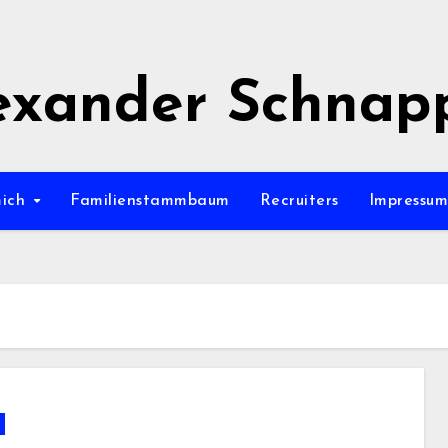
exander Schnap
mich
Familienstammbaum
Recruiters
Impressu