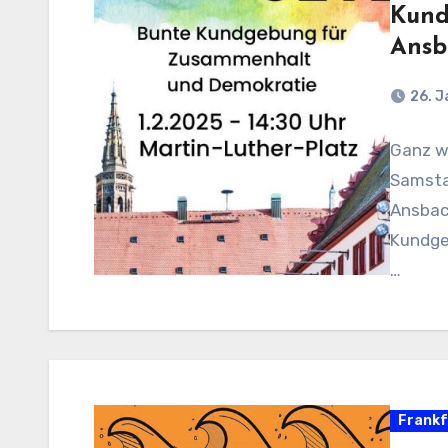
Kund
Ansb
26. 
Ganz wi
Samstag
Ansbac
Kundge
…
Frankf