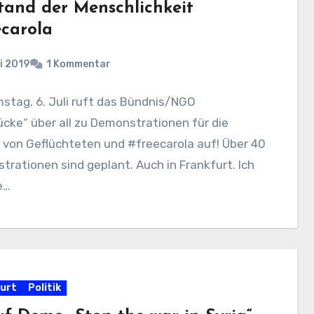
tand der Menschlichkeit
ecarola
li 2019
1 Kommentar
stag, 6. Juli ruft das Bündnis/NGO
cke“ über all zu Demonstrationen für die
 von Geflüchteten und #freecarola auf! Über 40
rationen sind geplant. Auch in Frankfurt. Ich
e…
urt
Politik