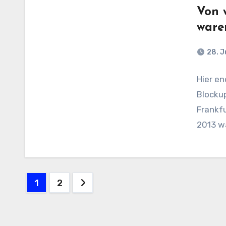
Von 
ware
28. J
Hier en
Blockup
Frankfu
2013 wa
Seitennummerierung
1
2
der
Beiträge