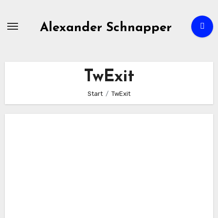
Zum
Inhalt
Alexander Schnapper
springen
TwExit
Start
TwExit