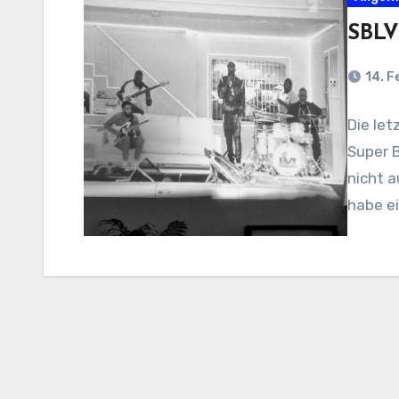
SBLV
14. F
Die let
Super 
nicht a
habe e