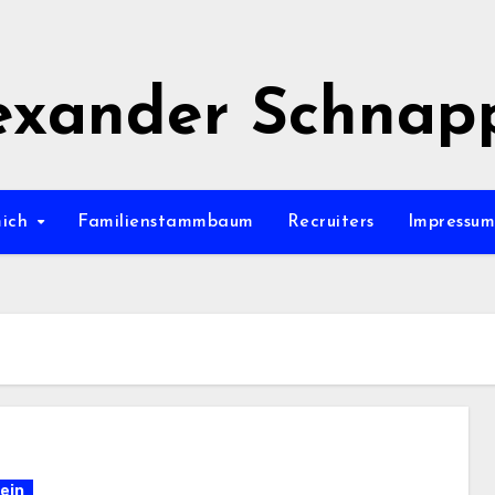
exander Schnap
mich
Familienstammbaum
Recruiters
Impressu
ein