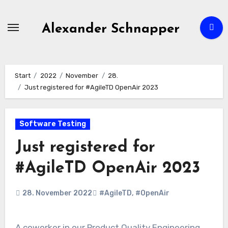
Zum
Inhalt
Alexander Schnapper
springen
Start
2022
November
28.
Just registered for #AgileTD OpenAir 2023
Software Testing
Just registered for
#AgileTD OpenAir 2023
28. November 2022
#AgileTD
,
#OpenAir
A coworker in our Product Quality Engineering