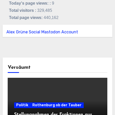
Today's page views: :
9
Total visitors :
329,485
Total page views:
440,162
Alex Grüne Social Mastodon Account
Versäumt
Politik
Rothenburg ob der Tauber
Stellungnahmen der Fraktionen aus