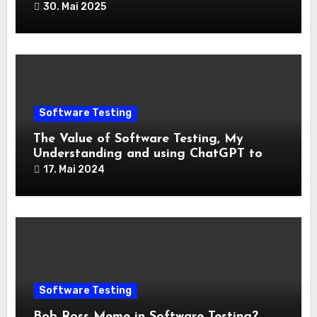
30. Mai 2025
Software Testing
The Value of Software Testing, My
Understanding and using ChatGPT to
provide answers
17. Mai 2024
Software Testing
Bob Ross Meme in Software Testing?