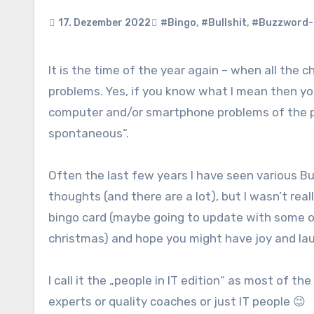
17. Dezember 2022
#Bingo
,
#Bullshit
,
#Buzzword-
It is the time of the year again – when all the children return to the places of their birth to fix their parents‘ IT
problems. Yes, if you know what I mean then you
computer and/or smartphone problems of the 
spontaneous“.
Often the last few years I have seen various Bu
thoughts (and there are a lot), but I wasn’t rea
bingo card (maybe going to update with some o
christmas) and hope you might have joy and lau
I call it the „people in IT edition“ as most of 
experts or quality coaches or just IT people 😉