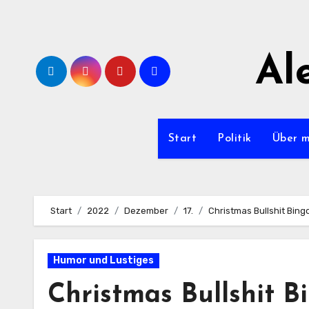
Zum
Inhalt
springen
Al
Start
Politik
Über 
Start
2022
Dezember
17.
Christmas Bullshit Bingo
Humor und Lustiges
Christmas Bullshit Bi