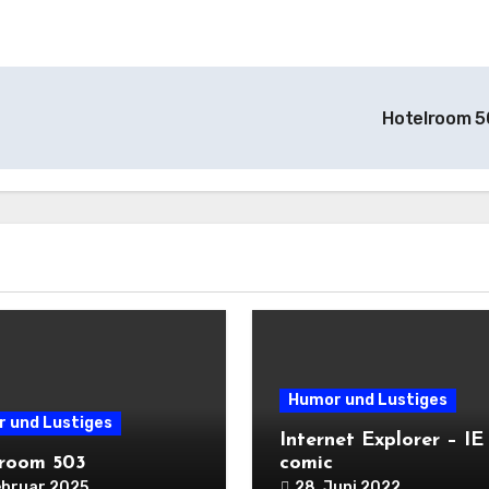
Hotelroom 
Humor und Lustiges
 und Lustiges
Internet Explorer – IE
room 503
comic
ebruar 2025
28. Juni 2022