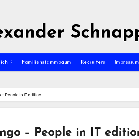
exander Schnap
mich
Familienstammbaum
Recruiters
Impressu
 – People in IT edition
ngo – People in IT editio