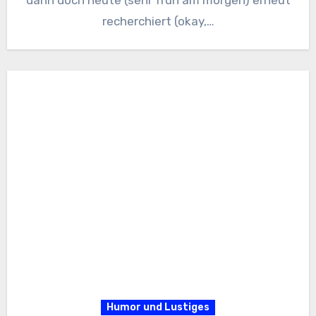
dann doch heute (sehr früh am morgen) erneut
recherchiert (okay,…
Humor und Lustiges