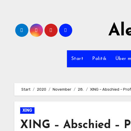
Zum
Inhalt
springen
Al
Start
Politik
Über 
Start
2020
November
28.
XING – Abschied – Prof
XING
XING – Abschied – Pr