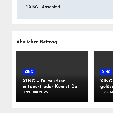
XING – Abschied
Ähnlicher Beitrag
XING
XING
XING – Du wurdest
XING 
entdeckt oder Kennst Du
gelös
diesen HR-Profi oder
11. Juli 2025
7. J
Emilia von XING