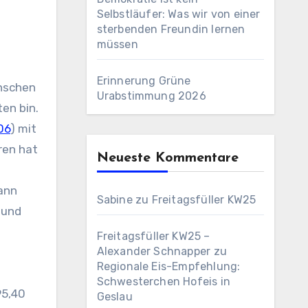
Selbstläufer: Was wir von einer
sterbenden Freundin lernen
müssen
Erinnerung Grüne
enschen
Urabstimmung 2026
en bin.
06
) mit
ren hat
Neueste Kommentare
ann
Sabine
zu
Freitagsfüller KW25
 und
Freitagsfüller KW25 –
Alexander Schnapper
zu
Regionale Eis-Empfehlung:
Schwesterchen Hofeis in
95,40
Geslau