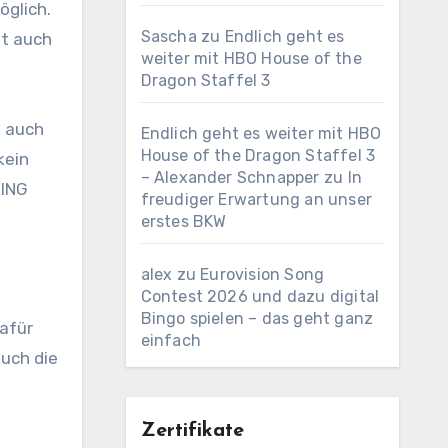
öglich.
Sascha
zu
Endlich geht es
zt auch
weiter mit HBO House of the
Dragon Staffel 3
a auch
Endlich geht es weiter mit HBO
House of the Dragon Staffel 3
kein
– Alexander Schnapper
zu
In
XING
freudiger Erwartung an unser
erstes BKW
alex
zu
Eurovision Song
Contest 2026 und dazu digital
Bingo spielen – das geht ganz
dafür
einfach
auch die
Zertifikate