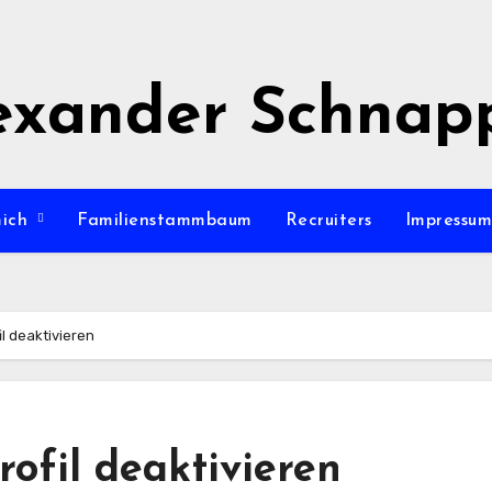
exander Schnap
mich
Familienstammbaum
Recruiters
Impressu
il deaktivieren
ofil deaktivieren