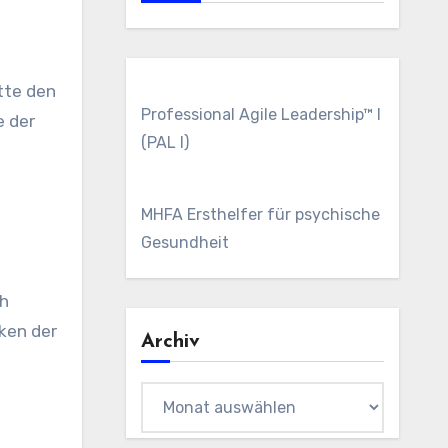
tte den
Professional Agile Leadership™ I
e der
(PAL I)
MHFA Ersthelfer für psychische
Gesundheit
ch
cken der
Archiv
Archiv