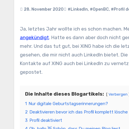
28. November 2020
#LinkedIn
,
#OpenBC
,
#Profil d
Ja, letztes Jahr wollte ich es schon machen. M
angekündigt
. Hatte es dann aber doch nicht g
mehr. Und das tut gut, bei XING habe ich die le
gesehen, die mir nicht auch LinkedIn bietet. D
Kontakte auf XING auch bei LinkedIn zu verne
gepostet.
Die Inhalte dieses Blogartikels:
Verbergen
1
Nur digitale Geburtstagserinnerungen?
2
Deaktivieren bevor ich das Profil komplett lösche
3
Profil deaktiviert
4
Oh, hallo 👋 Schön, dass Du meinen Blog liest.