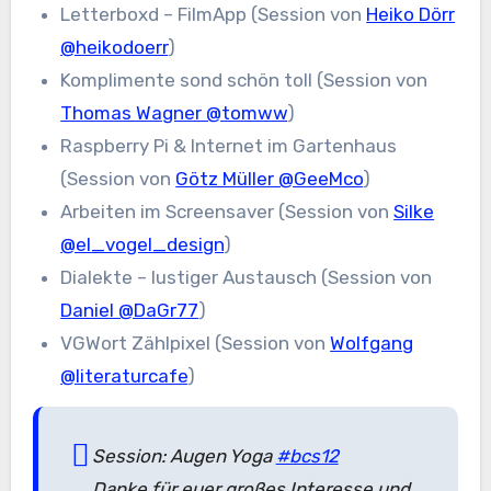
Letterboxd – FilmApp (Session von
Heiko Dörr
@heikodoerr
)
Komplimente sond schön toll (Session von
Thomas Wagner @tomww
)
Raspberry Pi & Internet im Gartenhaus
(Session von
Götz Müller @GeeMco
)
Arbeiten im Screensaver (Session von
Silke
@el_vogel_design
)
Dialekte – lustiger Austausch (Session von
Daniel @DaGr77
)
VGWort Zählpixel (Session von
Wolfgang
@literaturcafe
)
Session: Augen Yoga
#bcs12
Danke für euer großes Interesse und