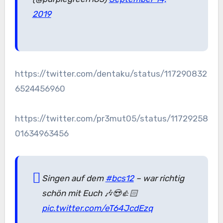
2019
https://twitter.com/dentaku/status/117290832
6524456960
https://twitter.com/pr3mut05/status/11729258
01634963456
Singen auf dem
#bcs12
– war richtig
schön mit Euch 🎶😍👍🏻
pic.twitter.com/eT64JcdEzq