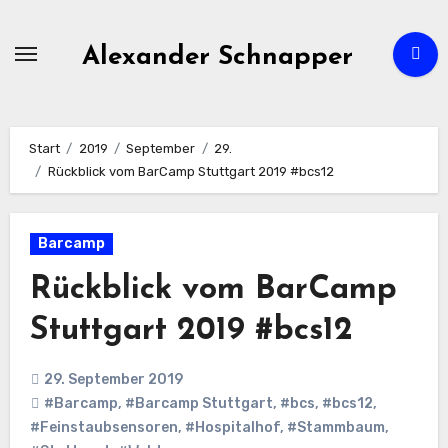
Zum
Inhalt
Alexander Schnapper
springen
Start
2019
September
29.
Rückblick vom BarCamp Stuttgart 2019 #bcs12
Barcamp
Rückblick vom BarCamp
Stuttgart 2019 #bcs12
29. September 2019
#Barcamp
,
#Barcamp Stuttgart
,
#bcs
,
#bcs12
,
#Feinstaubsensoren
,
#Hospitalhof
,
#Stammbaum
,