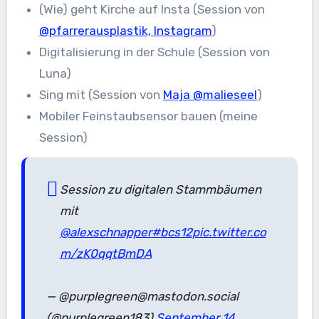
(Wie) geht Kirche auf Insta (Session von
@pfarrerausplastik, Instagram
)
Digitalisierung in der Schule (Session von
Luna)
Sing mit (Session von
Maja @malieseel
)
Mobiler Feinstaubsensor bauen (meine
Session)
Session zu digitalen Stammbäumen
mit
@alexschnapper
#bcs12
pic.twitter.co
m/zK0qqtBmDA
— @purplegreen@mastodon.social
(@purplegreen183)
September 14,