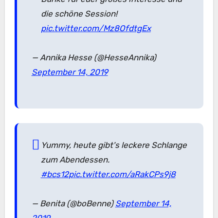
die schöne Session!
pic.twitter.com/Mz8OfdtgEx
— Annika Hesse (@HesseAnnika)
September 14, 2019
Yummy, heute gibt's leckere Schlange
zum Abendessen.
#bcs12
pic.twitter.com/aRakCPs9j8
— Benita (@boBenne)
September 14,