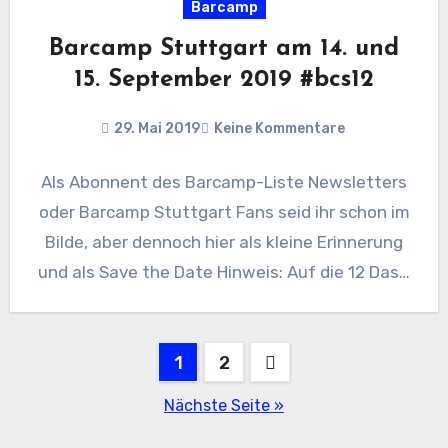
Barcamp
Barcamp Stuttgart am 14. und
15. September 2019 #bcs12
29. Mai 2019
Keine Kommentare
Als Abonnent des Barcamp-Liste Newsletters
oder Barcamp Stuttgart Fans seid ihr schon im
Bilde, aber dennoch hier als kleine Erinnerung
und als Save the Date Hinweis: Auf die 12 Das…
Seitennummerierung
1
2
der
Nächste Seite »
Beiträge