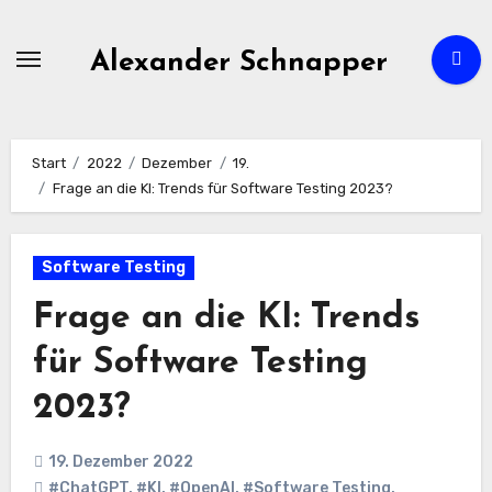
Zum
Inhalt
Alexander Schnapper
springen
Start
2022
Dezember
19.
Frage an die KI: Trends für Software Testing 2023?
Software Testing
Frage an die KI: Trends
für Software Testing
2023?
19. Dezember 2022
#ChatGPT
,
#KI
,
#OpenAI
,
#Software Testing
,