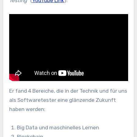
Testing
“ (
YouTube Link
):
Er fand 4 Bereiche, die in der Technik und für uns
als Softwaretester eine glänzende Zukunft
haben werden:
Big Data und maschinelles Lernen
Blockchain