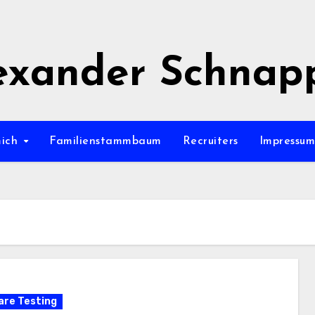
exander Schnap
mich
Familienstammbaum
Recruiters
Impressu
re Testing