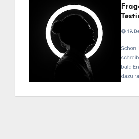
Frage
Test
19. 
Schon l
schreib
bald En
dazu r