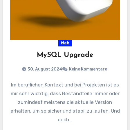
Web
MySQL Upgrade
30. August 2024
Keine Kommentare
Im beruflichen Kontext und bei Projekten ist es
mir sehr wichtig, dass Bestandteile immer oder
zumindest meistens die aktuelle Version
erhalten, um so sicher und stabil zu laufen. Und
doch…