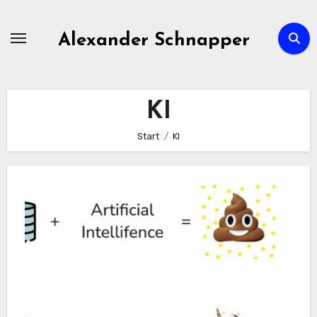
Zum
Inhalt
Alexander Schnapper
springen
KI
Start
KI