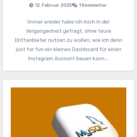
12. Februar 2025
1 Kommentar
Immer wieder habe ich mich in der
Vergangenheit gefragt, ohne teure
Drittanbieter nutzen zu wollen, wie ich denn
just for fun ein kleines Dashboard für einen
Instagram Account bauen kann.…