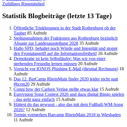
Zufälliges Ringmitglied
Statistik Blogbeiträge (letzte 13 Tage)
Öffentliche Trinkbrunnen in der Stadt Rothenburg ob der
Tauber
85 Aufrufe
Stellungnahmen der Fraktionen aus Rothenburg bezüglich
Absage zur Landesausstellung 2028
35 Aufrufe
Hallo SPD, behaltet noch Würde und Integrität und stoppt
den Frontalangriff auf die Informationsfreiheit!
26 Aufrufe
Demokratie ist kein Selbstläufer: Was wir von einer
sterbenden Freundin lernen müssen
20 Aufrufe
Vorsicht vor IONOS Phishing E-Mail (diesmal Rechnung)
18
Aufrufe
Das 12. BarCamp RheinMain findet 2020 leider nicht statt
#bcrm20
29 Aufrufe
Conni bzw der Carlsen Verlag stellte etwas klar
15 Aufrufe
Eurovision Song Contest 2026 und dazu digital Bingo spielen
- das geht ganz einfach
15 Aufrufe
Hättest du das gewusst - also das mit dem Fußball-WM-Song
2026?
12 Aufrufe
Termin vormerken Barcamp RheinMain 2018 in Wiesbaden
11 Aufrufe