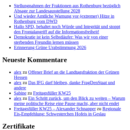
Stellungnahmen der Fraktionen aus Rothenburg bezüglich
Absage zur Landesausstellung 2028
Und wieder Amtliche Warnung vor (extremer) Hitze in
Rothenburg vom DWD
Hallo SPD, behaltet noch Würde und Integrität und stoppt
den Frontalangriff auf die Informationsfreiheit!
Demokratie ist kein Selbstläufer: Was wir von einer
sterbenden Freundin lernen müssen
Erinnerung Grüne Urabstimmung 2026
Neueste Kommentare
alex
zu
Offener Brief an die Landtagsfraktion der Grünen
Hessen
alex
zu
Das IFG darf bleiben, danke FragDenStaat und
andere
Sabine
zu
Freitagsfüller KW25
alex
zu
Ein Schritt zurück, um den Blick zu weiten – Warum
meine politische Reise eine Pause macht, aber nicht endet
Freitagsfüller KW25 – Alexander Schnapper
zu
Regionale
Eis-Empfehlung: Schwesterchen Hofeis in Geslau
Zertifikate