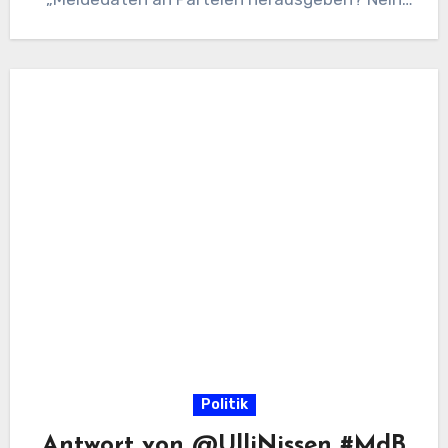
Danke!“…
Politik
Antwort von @UlliNissen #MdB