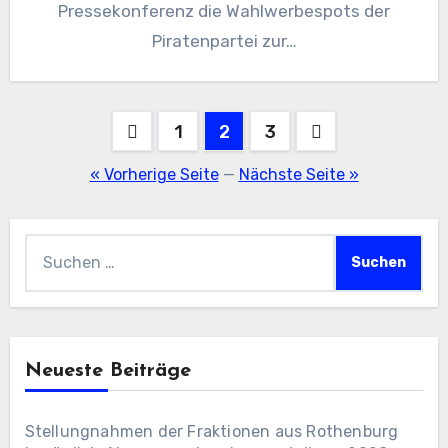
Pressekonferenz die Wahlwerbespots der
Piratenpartei zur…
Seitennummerierung
1
2
3
der
« Vorherige Seite
—
Nächste Seite »
Beiträge
Suchen
nach:
Neueste Beiträge
Stellungnahmen der Fraktionen aus Rothenburg