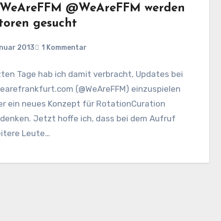
#WeAreFFM @WeAreFFM werden
toren gesucht
anuar 2013
1 Kommentar
zten Tage hab ich damit verbracht, Updates bei
arefrankfurt.com (@WeAreFFM) einzuspielen
er ein neues Konzept für RotationCuration
enken. Jetzt hoffe ich, dass bei dem Aufruf
eitere Leute…