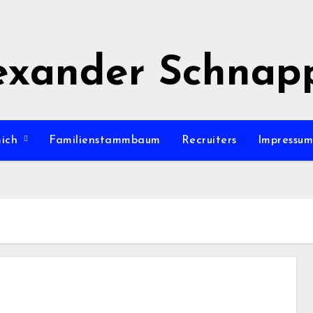
exander Schnap
mich
Familienstammbaum
Recruiters
Impressu