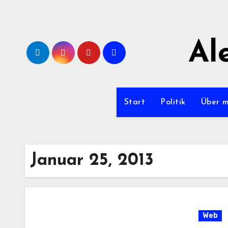
Zum
Inhalt
springen
Al
Start
Politik
Über 
Januar 25, 2013
Web