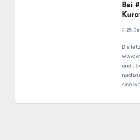
Bei 
Kura
25. J
Die let
www.we
und üb
nachzud
sich w