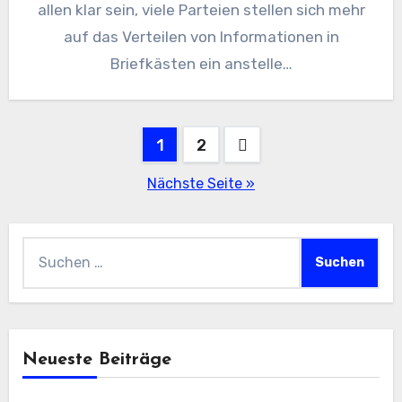
allen klar sein, viele Parteien stellen sich mehr
auf das Verteilen von Informationen in
Briefkästen ein anstelle…
Seitennummerierung
1
2
der
Nächste Seite »
Beiträge
Suchen
nach:
Neueste Beiträge