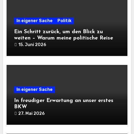
In eigener Sache
Politik
Ein Schritt zurück, um den Blick zu
weiten – Warum meine politische Reise
eine Pause macht, aber nicht endet
15. Juni 2026
In eigener Sache
In freudiger Erwartung an unser erstes
BKW
27. Mai 2026