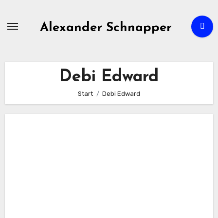
Zum
Inhalt
Alexander Schnapper
springen
Debi Edward
Start
Debi Edward