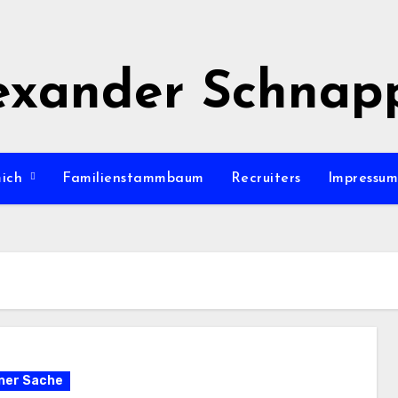
exander Schnap
mich
Familienstammbaum
Recruiters
Impressu
ener Sache