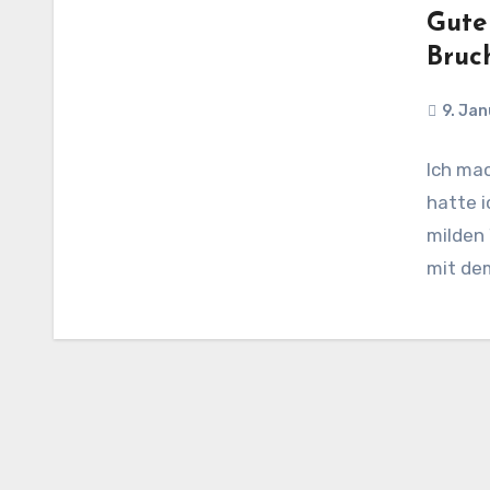
Gute 
Bruc
9. Ja
Ich mac
hatte i
milden
mit de