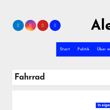
Zum
Inhalt
springen
Al
Start
Politik
Über 
Fahrrad
In eig