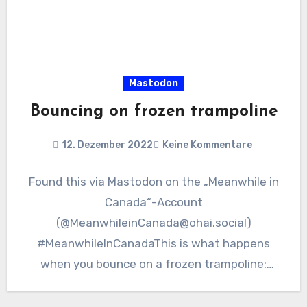
Mastodon
Bouncing on frozen trampoline
12. Dezember 2022
Keine Kommentare
Found this via Mastodon on the „Meanwhile in
Canada“-Account
(@MeanwhileinCanada@ohai.social)
#MeanwhileInCanadaThis is what happens
when you bounce on a frozen trampoline:
https://ohai.social/@MeanwhileinCanada/1094
80610602519560 Video: Source: