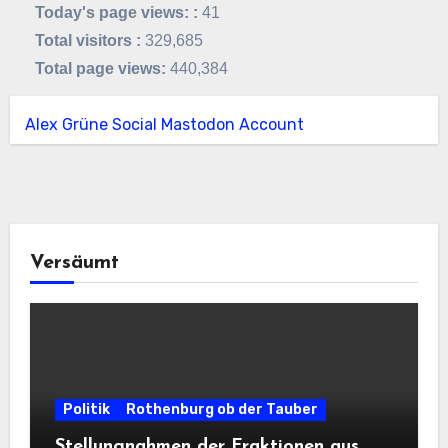
Today's page views: :
41
Total visitors :
329,685
Total page views:
440,384
Alex Grüne Social Mastodon Account
Versäumt
Politik
Rothenburg ob der Tauber
Stellungnahmen der Fraktionen aus