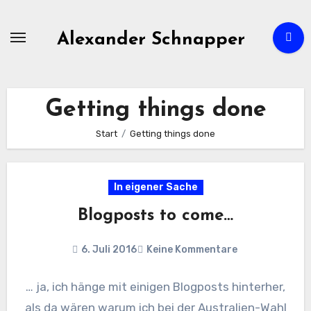
Zum
Inhalt
Alexander Schnapper
springen
Getting things done
Start
Getting things done
In eigener Sache
Blogposts to come…
6. Juli 2016
Keine Kommentare
… ja, ich hänge mit einigen Blogposts hinterher,
als da wären warum ich bei der Australien-Wahl