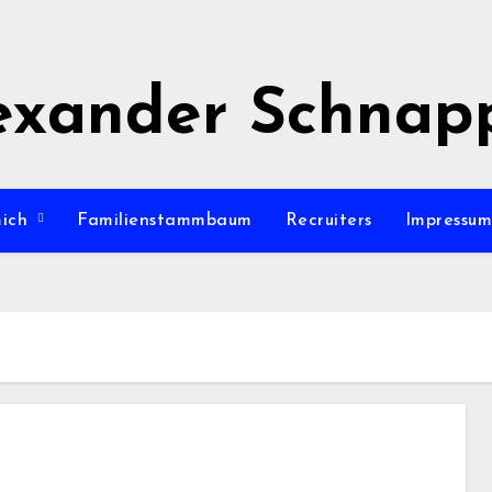
exander Schnap
mich
Familienstammbaum
Recruiters
Impressu