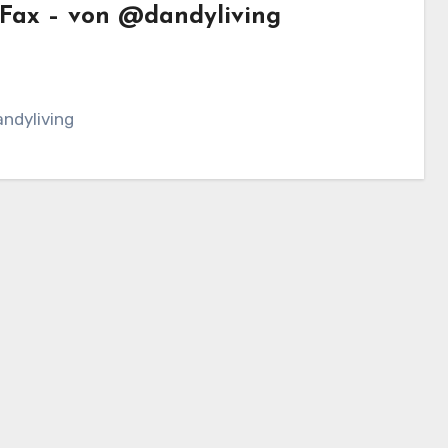
d Fax – von @dandyliving
ndyliving