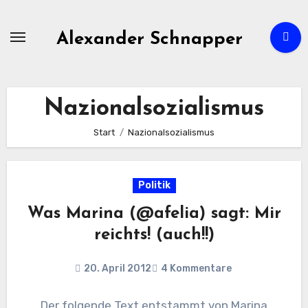
Zum
Inhalt
Alexander Schnapper
springen
Nazionalsozialismus
Start
Nazionalsozialismus
Politik
Was Marina (@afelia) sagt: Mir
reichts! (auch!!)
20. April 2012
4 Kommentare
Der folgende Text entstammt von Marina