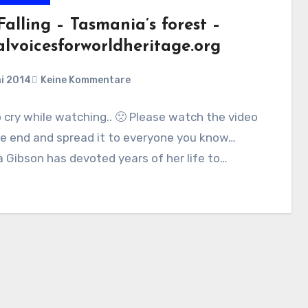
 Falling – Tasmania’s forest –
alvoicesforworldheritage.org
i 2014
Keine Kommentare
o cry while watching.. 🙁 Please watch the video
he end and spread it to everyone you know…
 Gibson has devoted years of her life to…