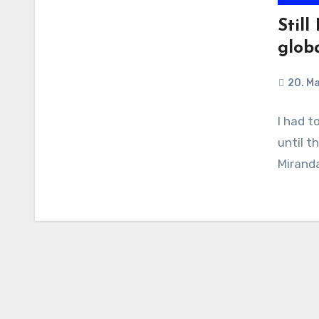
Still
glob
20. Ma
I had t
until t
Miranda