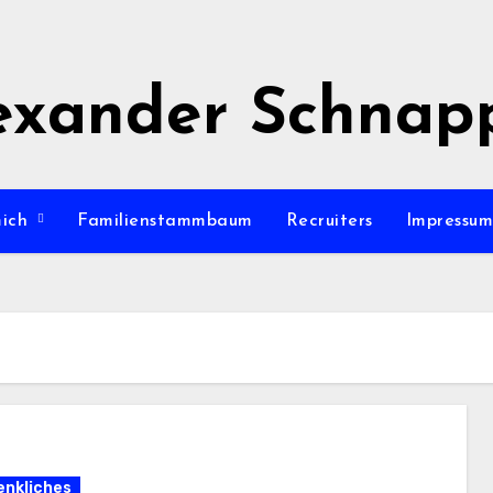
exander Schnap
mich
Familienstammbaum
Recruiters
Impressu
nkliches