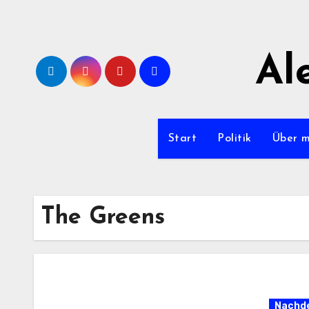
Zum
Inhalt
springen
Al
Start
Politik
Über 
The Greens
Nachde