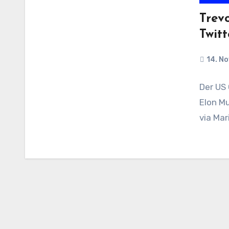
Trev
Twitt
14. N
Der US
Elon M
via Mar