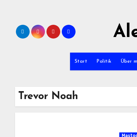
Zum
Inhalt
springen
Al
Start
Politik
Über 
Trevor Noah
Masto