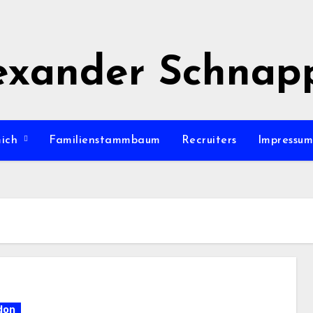
exander Schnap
mich
Familienstammbaum
Recruiters
Impressu
don