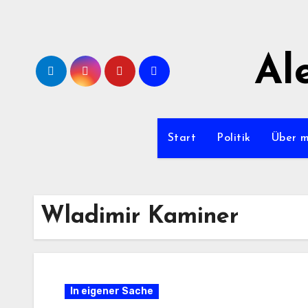
Zum
Inhalt
springen
Al
Start
Politik
Über 
Wladimir Kaminer
In eigener Sache