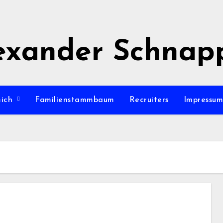
exander Schnap
mich
Familienstammbaum
Recruiters
Impressu