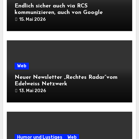
Endlich sicher auch via RCS
kommunizieren, auch von Google
Android zu Apple Geräten
15. Mai 2026
Web
Neuer Newsletter „Rechtes Radar“vom
Edelweiss Netzwerk
13. Mai 2026
Humor und Lustiges
Web