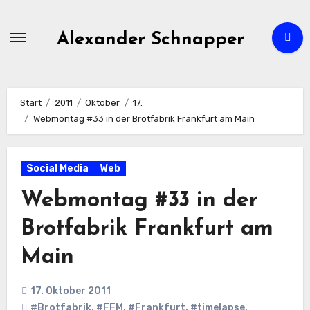
Zum
Inhalt
Alexander Schnapper
springen
Start
2011
Oktober
17.
Webmontag #33 in der Brotfabrik Frankfurt am Main
Social Media
Web
Webmontag #33 in der
Brotfabrik Frankfurt am
Main
17. Oktober 2011
#Brotfabrik
,
#FFM
,
#Frankfurt
,
#timelapse
,