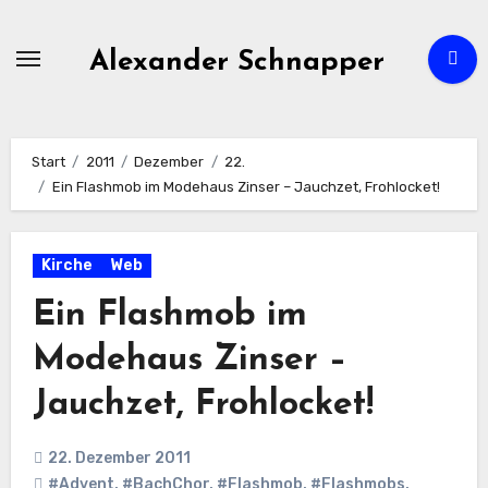
Zum
Inhalt
Alexander Schnapper
springen
Start
2011
Dezember
22.
Ein Flashmob im Modehaus Zinser – Jauchzet, Frohlocket!
Kirche
Web
Ein Flashmob im
Modehaus Zinser –
Jauchzet, Frohlocket!
22. Dezember 2011
#Advent
,
#BachChor
,
#Flashmob
,
#Flashmobs
,