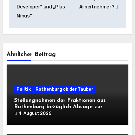
Developer“ und „Plus
Arbeitnehmer?
Minus“
Ähnlicher Beitrag
Politik
Rothenburg ob der Tauber
Stellungnahmen der Fraktionen aus
Rothenburg bezüglich Absage zur
Landesausstellung 2028
4. August 2026