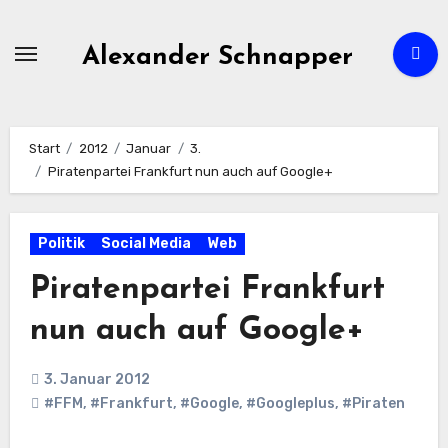
Zum
Inhalt
Alexander Schnapper
springen
Start
2012
Januar
3.
Piratenpartei Frankfurt nun auch auf Google+
Politik
Social Media
Web
Piratenpartei Frankfurt
nun auch auf Google+
3. Januar 2012
#FFM
,
#Frankfurt
,
#Google
,
#Googleplus
,
#Piraten