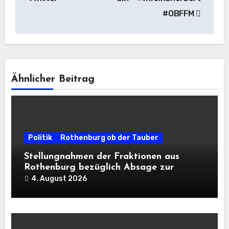
#OBFFM
Ähnlicher Beitrag
Politik
Rothenburg ob der Tauber
Stellungnahmen der Fraktionen aus
Rothenburg bezüglich Absage zur
Landesausstellung 2028
4. August 2026