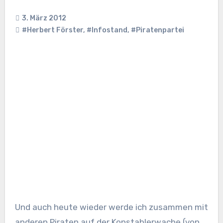
3. März 2012
#Herbert Förster
,
#Infostand
,
#Piratenpartei
Und auch heute wieder werde ich zusammen mit
anderen Piraten auf der Konstablerwache (von