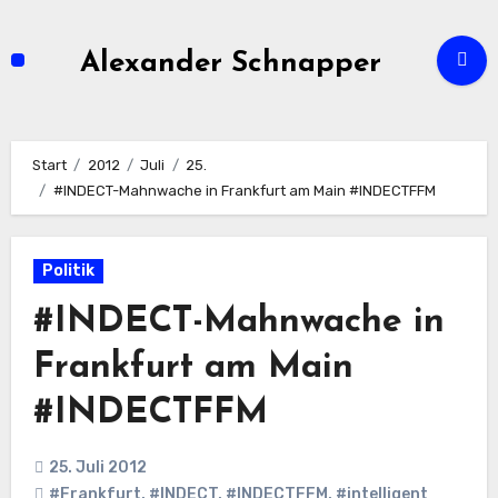
Zum
Inhalt
Alexander Schnapper
springen
Start
2012
Juli
25.
#INDECT-Mahnwache in Frankfurt am Main #INDECTFFM
Politik
#INDECT-Mahnwache in
Frankfurt am Main
#INDECTFFM
25. Juli 2012
#Frankfurt
,
#INDECT
,
#INDECTFFM
,
#intelligent