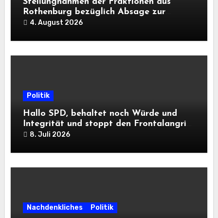
Stellungnahmen der Fraktionen aus
Rothenburg bezüglich Absage zur
Landesausstellung 2028
4. August 2026
Politik
Hallo SPD, behaltet noch Würde und
Integrität und stoppt den Frontalangriff
auf die Informationsfreiheit!
8. Juli 2026
Nachdenkliches
Politik