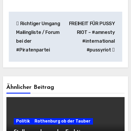
Beitragsnavigation
Richtiger Umgang
FREIHEIT FÜR PUSSY
Mailingliste / Forum
RIOT – #amnesty
bei der
#international
#Piratenpartei
#pussyriot
Ähnlicher Beitrag
Politik
Rothenburg ob der Tauber