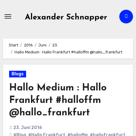
Zum
Inhalt
Alexander Schnapper
springen
Start
2016
Juni
23.
Hallo Medium : Hallo Frankfurt #halloffm @hallo_frankfurt
Blogs
Hallo Medium : Hallo
Frankfurt #halloffm
@hallo_frankfurt
23. Juni 2016
#Blog
,
#Hallo Frankfurt
,
#halloffm
,
#hallofrankfurt
,