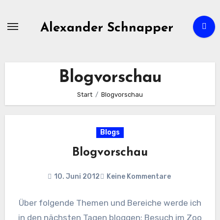
Zum
Inhalt
Alexander Schnapper
springen
Blogvorschau
Start
Blogvorschau
Blogs
Blogvorschau
10. Juni 2012
Keine Kommentare
Über folgende Themen und Bereiche werde ich
in den nächsten Tagen bloggen: Besuch im Zoo