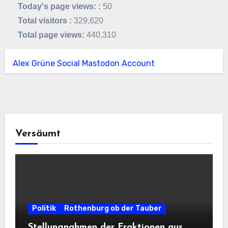
Today's page views: :
50
Total visitors :
329,620
Total page views:
440,310
Alex Grüne Social Mastodon Account
Versäumt
Politik
Rothenburg ob der Tauber
Stellungnahmen der Fraktionen aus