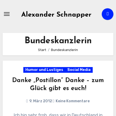
Zum
Inhalt
Alexander Schnapper
springen
Bundeskanzlerin
Start
Bundeskanzlerin
Humor und Lustiges
Social Media
Danke „Postillon“ Danke – zum
Glück gibt es euch!
9. März 2012
Keine Kommentare
Ich bin sehr froh, dass wir in Deutschland in