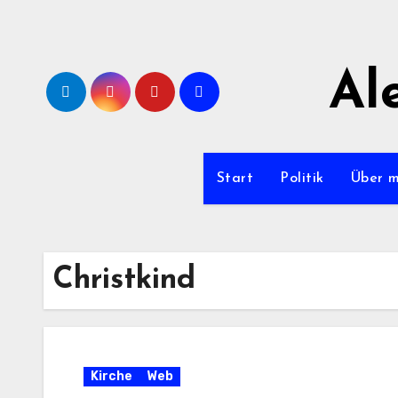
Zum
Inhalt
springen
Al
Start
Politik
Über 
Christkind
Kirche
Web