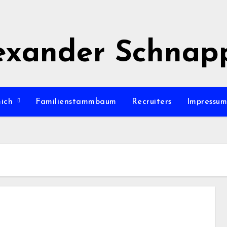
exander Schnap
mich
Familienstammbaum
Recruiters
Impressu