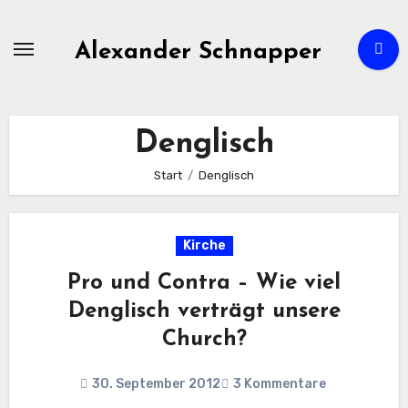
Zum
Inhalt
Alexander Schnapper
springen
Denglisch
Start
Denglisch
Kirche
Pro und Contra – Wie viel
Denglisch verträgt unsere
Church?
30. September 2012
3 Kommentare