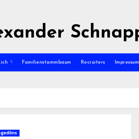
exander Schnap
mich
Familienstammbaum
Recruiters
Impressu
sgedöns