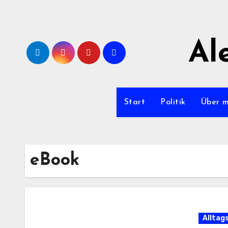
Zum
Inhalt
springen
Al
Start
Politik
Über 
eBook
Alltag