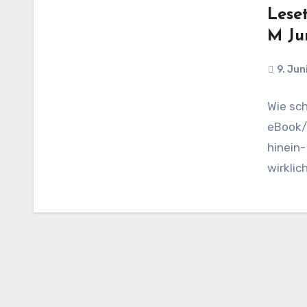
Leset
M J
9. Jun
Wie sch
eBook/K
hinein-
wirklic